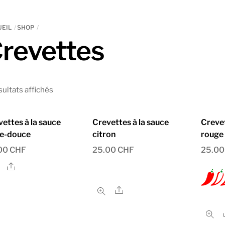
EIL
SHOP
revettes
sultats affichés
ettes à la sauce
Crevettes à la sauce
Crevet
re-douce
citron
rouge
00
CHF
25.00
CHF
25.0
Share
Share