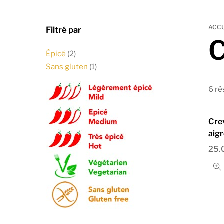
ACCU
Filtré par
C
Épicé
(2)
Sans gluten
(1)
6 ré
Crev
aig
25.