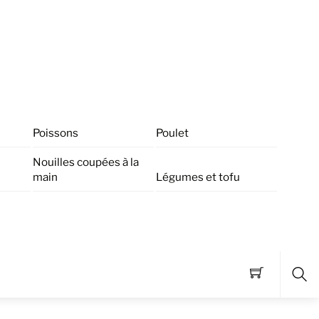
Poissons
Poulet
Nouilles coupées à la
main
Légumes et tofu
Sea