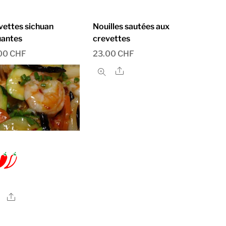
vettes sichuan
Nouilles sautées aux
uantes
crevettes
00
CHF
23.00
CHF
Share
Share