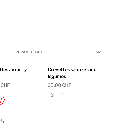
tes au curry
Crevettes sautées aux
légumes
0
CHF
25.00
CHF
Share
Share