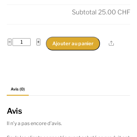
Subtotal
25.00 CHF
quantité
−
+
Share
Ajouter au panier
de
Crevettes
sautées
aux
légumes
Avis (0)
Avis
Il n’y a pas encore d’avis.