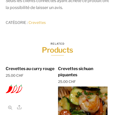
Seuls les clients connectés ayant acheté ce produit ont
la possibilité de laisser un avis.
CATÉGORIE :
Crevettes
RELATED
Products
Crevettes au curry rouge
Crevettes sichuan
piquantes
25.00
CHF
25.00
CHF
Share