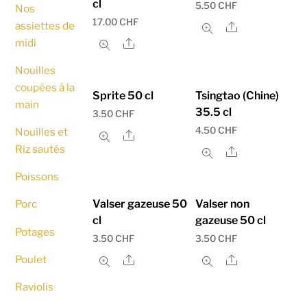
cl
5.50
CHF
Nos
17.00
CHF
assiettes de
Share
midi
Share
Nouilles
coupées à la
Sprite 50 cl
Tsingtao (Chine)
main
35.5 cl
3.50
CHF
4.50
CHF
Nouilles et
Share
Riz sautés
Share
Poissons
Valser gazeuse 50
Valser non
Porc
cl
gazeuse 50 cl
Potages
3.50
CHF
3.50
CHF
Poulet
Share
Share
Raviolis