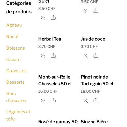
50 cl
3.50
CHF
Catégories
3.50
CHF
Share
de produits
Share
Agneau
Boeuf
Herbal Tea
Jus de coco
3.70
CHF
3.70
CHF
Boissons
Share
Share
Canard
Crevettes
Mont-sur-Rolle
Pinot noir de
Desserts
Chasselas 50 cl
Tartegnin 50 cl
16.00
CHF
18.00
CHF
Hors
Share
Share
d'oeuvres
Légumes et
tofu
Rosé de gamay 50
Singha Bière