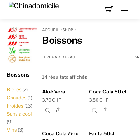
Skip
Men
to
content
ACCUEIL
SHOP
Boissons
Boissons
14 résultats affichés
Bières
(2)
Aloé Vera
Coca Cola 50 cl
Chaudes
(1)
3.70
CHF
3.50
CHF
Froides
(13)
Share
Share
Sans alcool
(9)
Vins
(3)
Coca Cola Zéro
Fanta 50cl