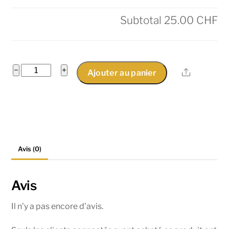
Subtotal
25.00 CHF
quantité
−
+
Share
Ajouter au panier
de
Crevettes
à
la
sauce
Avis (0)
aigre-
douce
Avis
Il n’y a pas encore d’avis.