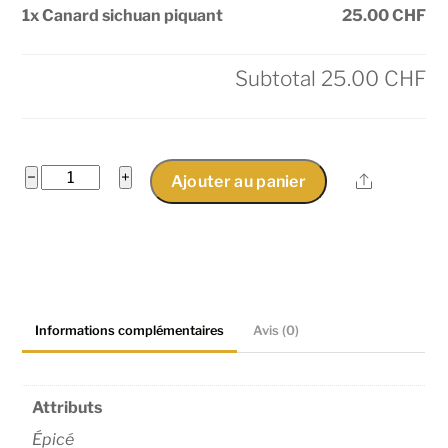
1x Canard sichuan piquant
25.00 CHF
Subtotal
25.00 CHF
quantité
−
+
Share
Ajouter au panier
de
Canard
sichuan
piquant
Informations complémentaires
Avis (0)
Attributs
Épicé