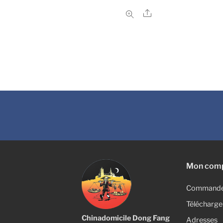
Share
Mon com
Command
Télécharg
Chinadomicile Dong Fang
Adresses