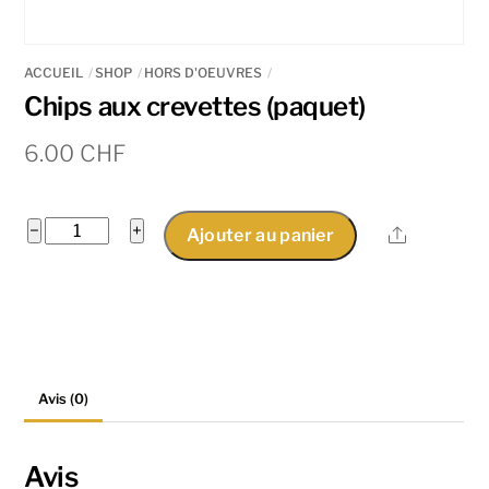
ACCUEIL
SHOP
HORS D'OEUVRES
Chips aux crevettes (paquet)
6.00
CHF
quantité
−
+
Share
Ajouter au panier
de
Chips
aux
crevettes
(paquet)
Avis (0)
Avis