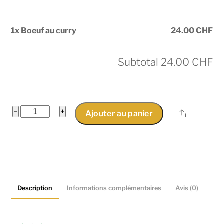
1x Boeuf au curry
24.00 CHF
Subtotal
24.00 CHF
quantité
−
+
Share
Ajouter au panier
de
Boeuf
au
curry
Description
Informations complémentaires
Avis (0)