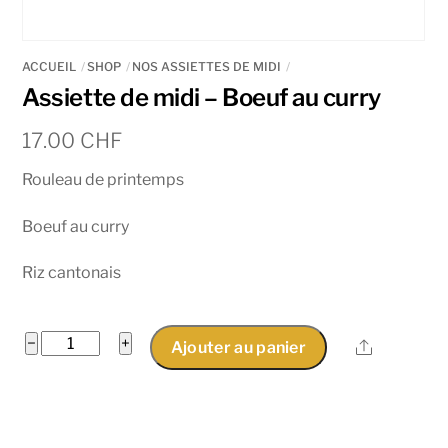
ACCUEIL
SHOP
NOS ASSIETTES DE MIDI
Assiette de midi – Boeuf au curry
17.00
CHF
Rouleau de printemps
Boeuf au curry
Riz cantonais
quantité
−
+
Share
Ajouter au panier
de
Assiette
de