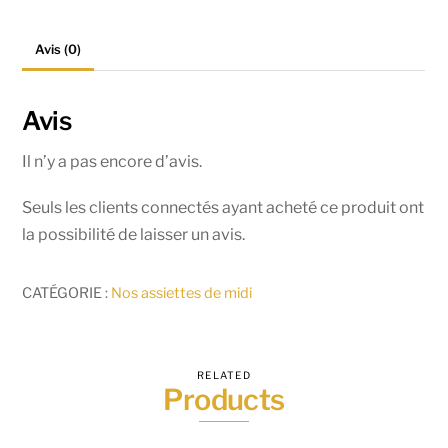
midi
-
Avis (0)
Boeuf
au
curry
Avis
Il n’y a pas encore d’avis.
Seuls les clients connectés ayant acheté ce produit ont
la possibilité de laisser un avis.
CATÉGORIE :
Nos assiettes de midi
RELATED
Products